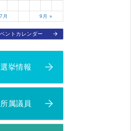
 7月
9月 »
arrow_forward
ベントカレンダー
arrow_forward
選挙情報
arrow_forward
所属議員