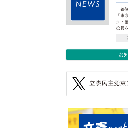
都議
「東
ク・
役員
お
立憲民主党東