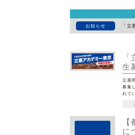
お知らせ
「立
「
生
立憲
募集し
れて
【
に