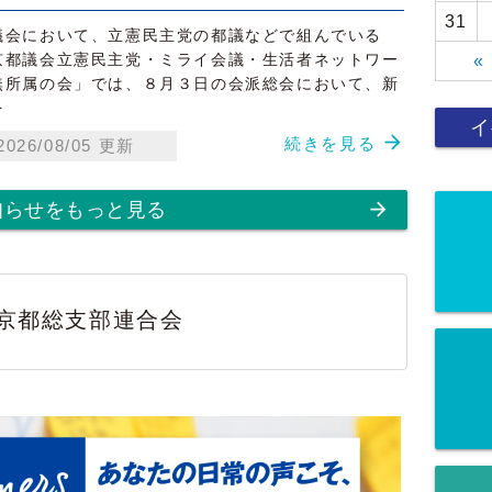
31
会において、立憲民主党の都議などで組んでいる
京都議会立憲民主党・ミライ会議・生活者ネットワー
«
無所属の会」では、８月３日の会派総会において、新
を
イ
arrow_forward
続きを見る
2026/08/05 更新
arrow_forward
知らせをもっと見る
京都総支部連合会