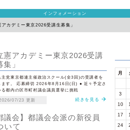
インフォメーション
憲アカデミー東京2026受講生募集」
立憲アカデミー東京2026受講
募集」
月
民主党東京都連主催政治スクール(全3回)の受講者を
ます。 応募締切 2026年8月16日(日) ● 近々予定さ
いる都内の区市町村議会議員選挙に挑戦
3
arrow_forward
続きを見る
2026/07/23 更新
10
17
都議会】都議会会派の新役員
ついて
24