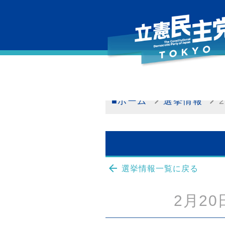
■ホーム
選挙情報
arrow_back
選挙情報一覧に戻る
2月2