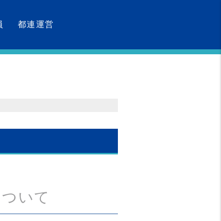
員
都連運営
について