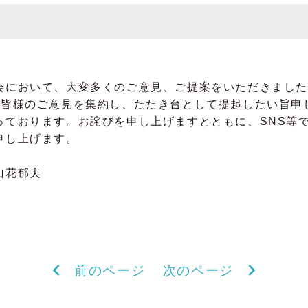
会において、大変多くのご意見、ご提案をいただきました
で皆様のご意見を集約し、たたき台として提起したい旨申
っております。お詫びを申し上げますとともに、SNS等
申し上げます。
山花郁夫
chevron_left
chevron_right
前のページ
次のページ