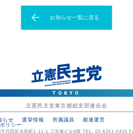
arrow_back
お知らせ一覧に戻る
TOKYO
立憲民主党東京都総支部連合会
知らせ
選挙情報
所属議員
都連運営
ポリシー
千代田区永田町1-11-1
三宅坂ビル6階
TEL: 03-6261-0435
F