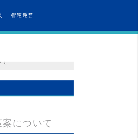
員
都連運営
いて
策案について