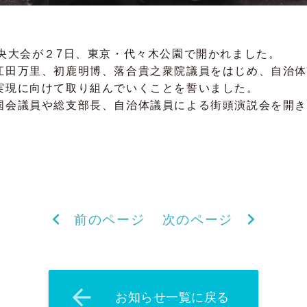
中央大会が２7日、東京・代々木公園で開かれました。
江田万里、初鹿明博、落合貴之衆院議員をはじめ、自治体
実現に向けて取り組んでいくことを誓いました。
国会議員や総支部長、自治体議員による街頭演説会を開き
chevron_left
chevron_right
前のページ
次のページ
arrow_back
お知らせ一覧に戻る