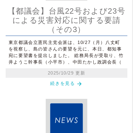
【都議会】台風22号および23号
による災害対応に関する要請
（その3）
東京都議会立憲民主党会派は、10/27（月）八丈町
を視察し、島の皆さんの要望を元に、本日、都知事
宛に要望書を提出しました。 総務局長が受取り、竹
井ようこ幹事長（小平市）、中田たかし政調会長（
2025/10/29 更新
arrow_forward
続きを見る