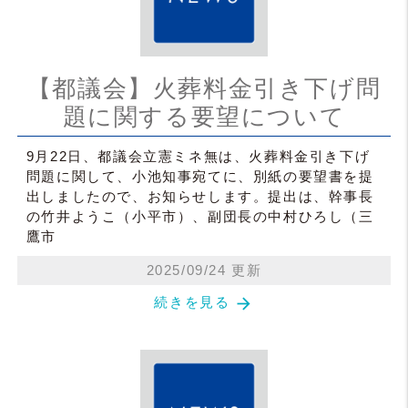
【都議会】火葬料金引き下げ問
題に関する要望について
9月22日、都議会立憲ミネ無は、火葬料金引き下げ
問題に関して、小池知事宛てに、別紙の要望書を提
出しましたので、お知らせします。提出は、幹事長
の竹井ようこ（小平市）、副団長の中村ひろし（三
鷹市
2025/09/24 更新
arrow_forward
続きを見る