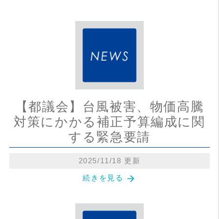
【都議会】台風被害、物価高騰
対策にかかる補正予算編成に関
する緊急要請
2025/11/18 更新
arrow_forward
続きを見る