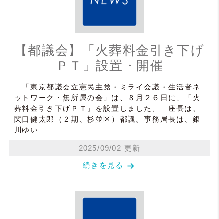
【都議会】「火葬料金引き下げ
ＰＴ」設置・開催
「東京都議会立憲民主党・ミライ会議・生活者ネ
ットワーク・無所属の会」は、８月２６日に、「火
葬料金引き下げＰＴ」を設置しました。 座長は、
関口健太郎（２期、杉並区）都議。事務局長は、銀
川ゆい
2025/09/02 更新
arrow_forward
続きを見る