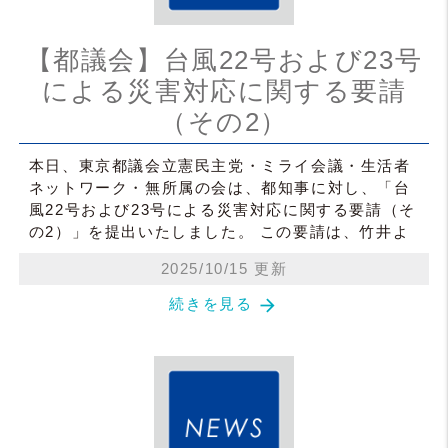
【都議会】台風22号および23号
による災害対応に関する要請
（その2）
本日、東京都議会立憲民主党・ミライ会議・生活者
ネットワーク・無所属の会は、都知事に対し、「台
風22号および23号による災害対応に関する要請（そ
の2）」を提出いたしました。 この要請は、竹井よ
2025/10/15 更新
arrow_forward
続きを見る