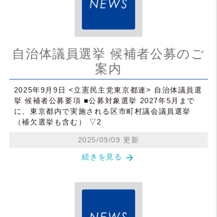
自治体議員選挙 候補者公募のご
案内
2025年9月9日 <立憲民主党東京都連> 自治体議員選
挙 候補者公募要項 ■公募対象選挙 2027年5月まで
に、東京都内で実施される区市町村議会議員選挙
（補欠選挙も含む） ▽2
2025/09/09 更新
arrow_forward
続きを見る