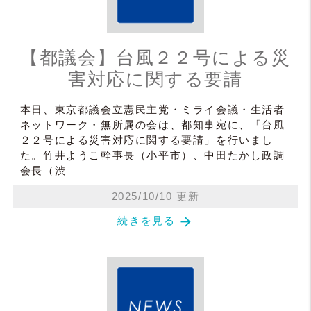
【都議会】台風２２号による災
害対応に関する要請
本日、東京都議会立憲民主党・ミライ会議・生活者
ネットワーク・無所属の会は、都知事宛に、「台風
２２号による災害対応に関する要請」を行いまし
た。竹井ようこ幹事長（小平市）、中田たかし政調
会長（渋
2025/10/10 更新
arrow_forward
続きを見る