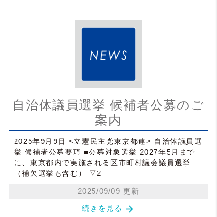
自治体議員選挙 候補者公募のご
案内
2025年9月9日 <立憲民主党東京都連> 自治体議員選
挙 候補者公募要項 ■公募対象選挙 2027年5月まで
に、東京都内で実施される区市町村議会議員選挙
（補欠選挙も含む） ▽2
2025/09/09 更新
arrow_forward
続きを見る