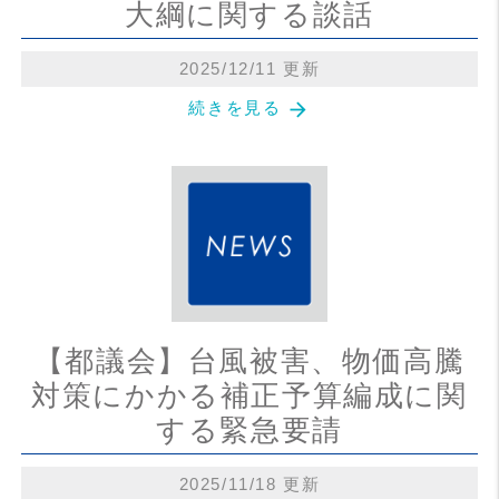
大綱に関する談話
2025/12/11 更新
arrow_forward
続きを見る
【都議会】台風被害、物価高騰
対策にかかる補正予算編成に関
する緊急要請
2025/11/18 更新