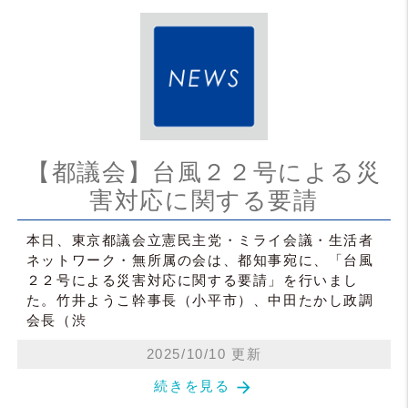
【都議会】台風２２号による災
害対応に関する要請
本日、東京都議会立憲民主党・ミライ会議・生活者
ネットワーク・無所属の会は、都知事宛に、「台風
２２号による災害対応に関する要請」を行いまし
た。竹井ようこ幹事長（小平市）、中田たかし政調
会長（渋
2025/10/10 更新
arrow_forward
続きを見る