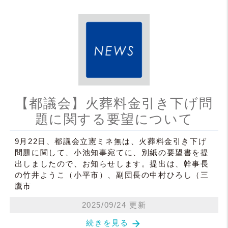
【都議会】火葬料金引き下げ問
題に関する要望について
9月22日、都議会立憲ミネ無は、火葬料金引き下げ
問題に関して、小池知事宛てに、別紙の要望書を提
出しましたので、お知らせします。提出は、幹事長
の竹井ようこ（小平市）、副団長の中村ひろし（三
鷹市
2025/09/24 更新
arrow_forward
続きを見る