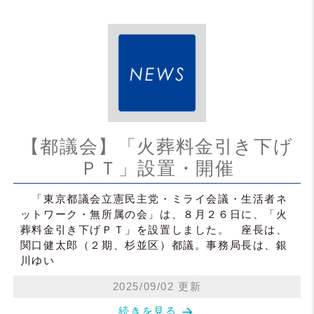
【都議会】「火葬料金引き下げ
ＰＴ」設置・開催
「東京都議会立憲民主党・ミライ会議・生活者ネ
ットワーク・無所属の会」は、８月２６日に、「火
葬料金引き下げＰＴ」を設置しました。 座長は、
関口健太郎（２期、杉並区）都議。事務局長は、銀
川ゆい
2025/09/02 更新
arrow_forward
続きを見る