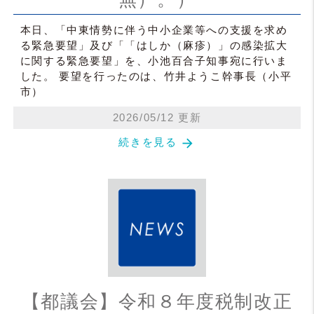
本日、「中東情勢に伴う中小企業等への支援を求め
る緊急要望」及び「「はしか（麻疹）」の感染拡大
に関する緊急要望」を、小池百合子知事宛に行いま
した。 要望を行ったのは、竹井ようこ幹事長（小平
市）
2026/05/12 更新
arrow_forward
続きを見る
【都議会】令和８年度税制改正