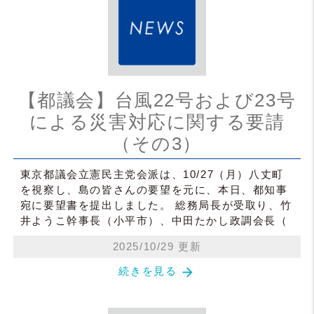
【都議会】台風22号および23号
による災害対応に関する要請
（その3）
東京都議会立憲民主党会派は、10/27（月）八丈町
を視察し、島の皆さんの要望を元に、本日、都知事
宛に要望書を提出しました。 総務局長が受取り、竹
井ようこ幹事長（小平市）、中田たかし政調会長（
2025/10/29 更新
arrow_forward
続きを見る